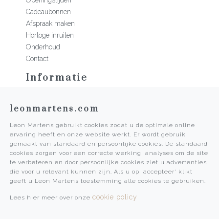
Cadeaubonnen
Afspraak maken
Horloge inruilen
Onderhoud
Contact
Informatie
Martens Mannen
leonmartens.com
Historie
Vacatures
Leon Martens gebruikt cookies zodat u de optimale online
Algemene voorwaarden
ervaring heeft en onze website werkt. Er wordt gebruik
Privacy Policy
gemaakt van standaard en persoonlijke cookies. De standaard
cookies zorgen voor een correcte werking, analyses om de site
Pers
te verbeteren en door persoonlijke cookies ziet u advertenties
die voor u relevant kunnen zijn. Als u op 'accepteer' klikt
Leon Martens
geeft u Leon Martens toestemming alle cookies te gebruiken.
Leon Martens Juwelier
cookie policy
Lees hier meer over onze
Rolex Boutique Maastricht
Patek Philippe Salon Maastricht