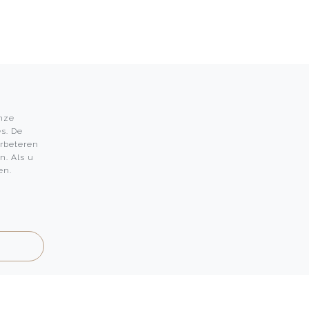
onze
s. De
Leon Martens
erbeteren
n. Als u
Leon Martens Juwelier
en.
Rolex Boutique Maastricht
Patek Philippe Salon Maastricht