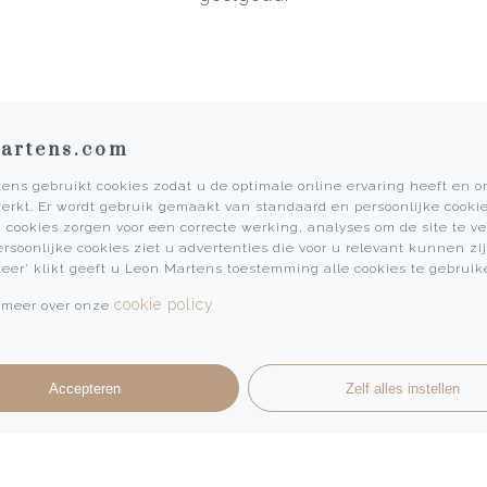
artens.com
ens gebruikt cookies zodat u de optimale online ervaring heeft en 
erkt. Er wordt gebruik gemaakt van standaard en persoonlijke cookie
Informatie
 cookies zorgen voor een correcte werking, analyses om de site te v
ersoonlijke cookies ziet u advertenties die voor u relevant kunnen zij
Martens Mannen
teer' klikt geeft u Leon Martens toestemming alle cookies te gebruik
Historie
cookie policy
 meer over onze
Vacatures
Algemene voorwaarden
Privacy Policy
Accepteren
Zelf alles instellen
Pers