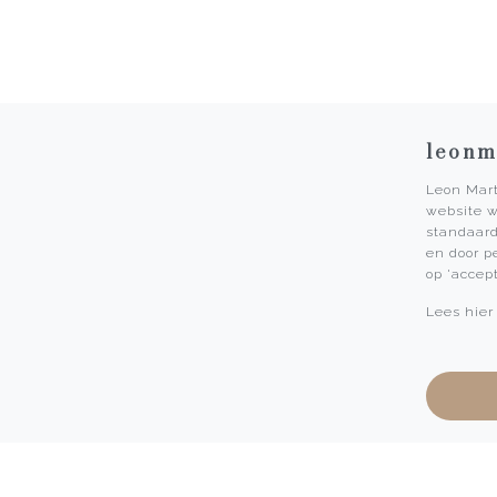
leonm
Leon Mart
website w
Service
standaard
en door p
Openingstijden
op 'accep
Cadeaubonnen
Lees hier
Afspraak maken
Horloge inruilen
Onderhoud
Contact