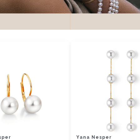
sper
Yana Nesper