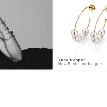
Yana Nesper
New Basics oorhangers