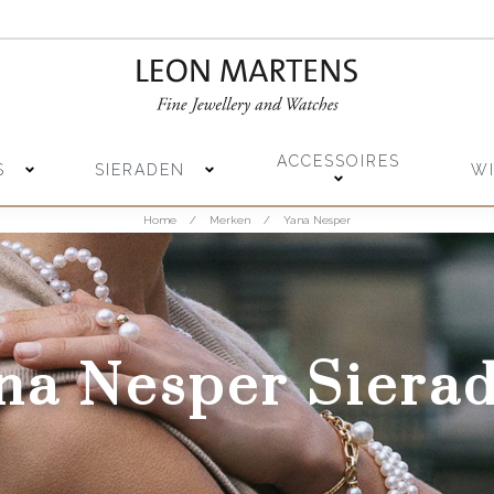
ACCESSOIRES
S
SIERADEN
W
Home
/
Merken
/
Yana Nesper
na Nesper Siera