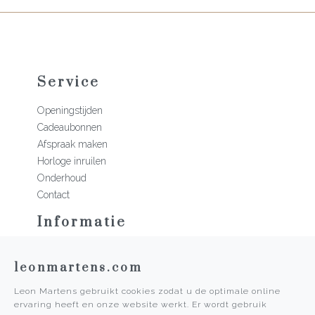
Service
Openingstijden
Cadeaubonnen
Afspraak maken
Horloge inruilen
Onderhoud
Contact
Informatie
Martens Mannen
leonmartens.com
Historie
Vacatures
Leon Martens gebruikt cookies zodat u de optimale online
Algemene voorwaarden
ervaring heeft en onze website werkt. Er wordt gebruik