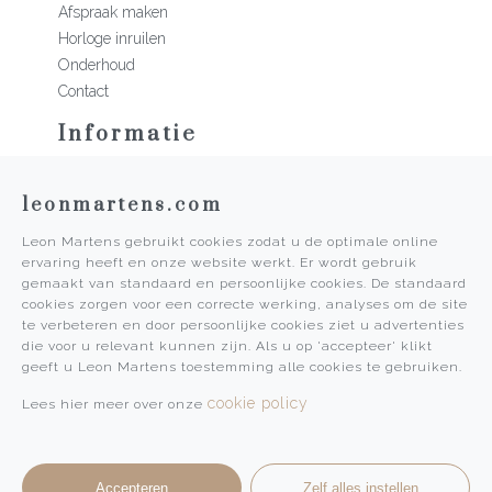
Afspraak maken
Horloge inruilen
Onderhoud
Contact
Informatie
Martens Mannen
leonmartens.com
Historie
Vacatures
Leon Martens gebruikt cookies zodat u de optimale online
Algemene voorwaarden
ervaring heeft en onze website werkt. Er wordt gebruik
Privacy Policy
gemaakt van standaard en persoonlijke cookies. De standaard
cookies zorgen voor een correcte werking, analyses om de site
Pers
te verbeteren en door persoonlijke cookies ziet u advertenties
die voor u relevant kunnen zijn. Als u op 'accepteer' klikt
Leon Martens
geeft u Leon Martens toestemming alle cookies te gebruiken.
Leon Martens Juwelier
cookie policy
Lees hier meer over onze
Rolex Boutique Maastricht
Patek Philippe Salon Maastricht
Accepteren
Zelf alles instellen