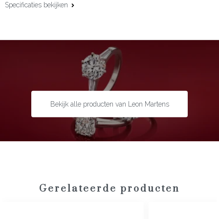
Specificaties bekijken
Materiaal:
18 karaat roségoud
Afwerking:
Pavégezet
Edelsteen:
Diamant
Slijpvorm:
Briljant
Steengewicht:
0,51 ct
Bekijk alle producten van Leon Martens
Gerelateerde producten