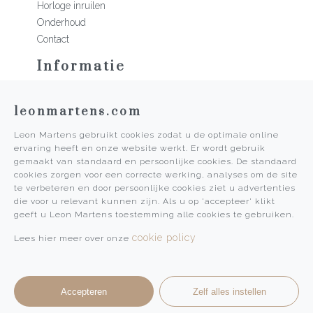
Horloge inruilen
Onderhoud
Contact
Informatie
Martens Mannen
leonmartens.com
Historie
Vacatures
Leon Martens gebruikt cookies zodat u de optimale online
Algemene voorwaarden
ervaring heeft en onze website werkt. Er wordt gebruik
Privacy Policy
gemaakt van standaard en persoonlijke cookies. De standaard
cookies zorgen voor een correcte werking, analyses om de site
Pers
te verbeteren en door persoonlijke cookies ziet u advertenties
die voor u relevant kunnen zijn. Als u op 'accepteer' klikt
Leon Martens
geeft u Leon Martens toestemming alle cookies te gebruiken.
Leon Martens Juwelier
cookie policy
Lees hier meer over onze
Rolex Boutique Maastricht
Patek Philippe Salon Maastricht
Accepteren
Zelf alles instellen