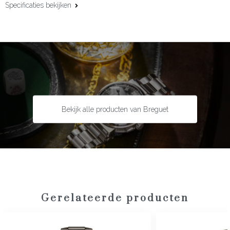
Specificaties bekijken
Kastmaat:
40 mm
Uurwerk:
Manueel
Gangreserve:
50 uur
Complicaties:
Tweede tijdzone, dag-/nacht indicator
Kastmateriaal:
18 karaat roségoud
Bandmateriaal:
Alligatorleder
Bekijk alle producten van Breguet
Type sluiting:
Vouwsluiting
Garantie:
2 jaar
Gerelateerde producten