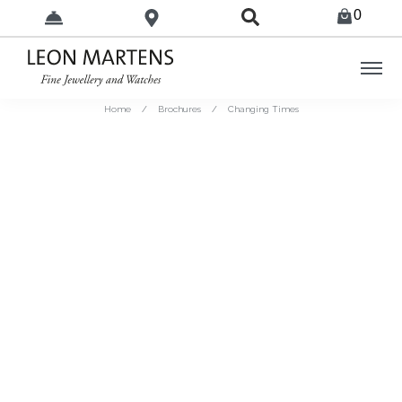
0
Home
/
Brochures
/
Changing Times