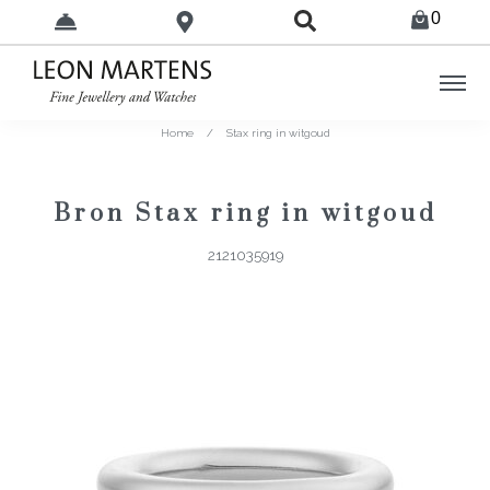
0
Home
/
Stax ring in witgoud
Bron Stax ring in witgoud
2121035919