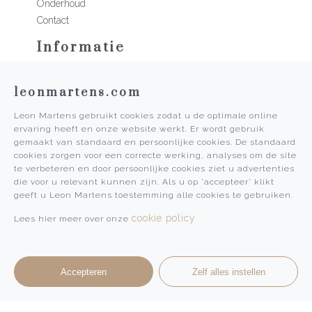
Onderhoud
Contact
Informatie
Martens Mannen
leonmartens.com
Historie
Vacatures
Leon Martens gebruikt cookies zodat u de optimale online
Algemene voorwaarden
ervaring heeft en onze website werkt. Er wordt gebruik
Privacy Policy
gemaakt van standaard en persoonlijke cookies. De standaard
cookies zorgen voor een correcte werking, analyses om de site
Pers
te verbeteren en door persoonlijke cookies ziet u advertenties
die voor u relevant kunnen zijn. Als u op 'accepteer' klikt
Leon Martens
geeft u Leon Martens toestemming alle cookies te gebruiken.
Leon Martens Juwelier
cookie policy
Lees hier meer over onze
Rolex Boutique Maastricht
Patek Philippe Salon Maastricht
Accepteren
Zelf alles instellen