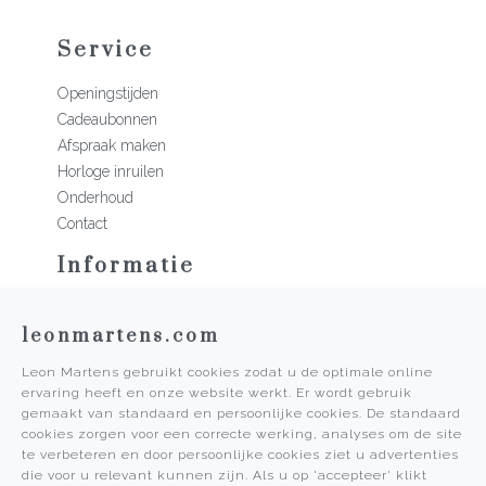
Service
Openingstijden
Cadeaubonnen
Afspraak maken
Horloge inruilen
Onderhoud
Contact
Informatie
Martens Mannen
leonmartens.com
Historie
Vacatures
Leon Martens gebruikt cookies zodat u de optimale online
Algemene voorwaarden
ervaring heeft en onze website werkt. Er wordt gebruik
Privacy Policy
gemaakt van standaard en persoonlijke cookies. De standaard
cookies zorgen voor een correcte werking, analyses om de site
Pers
te verbeteren en door persoonlijke cookies ziet u advertenties
die voor u relevant kunnen zijn. Als u op 'accepteer' klikt
Leon Martens