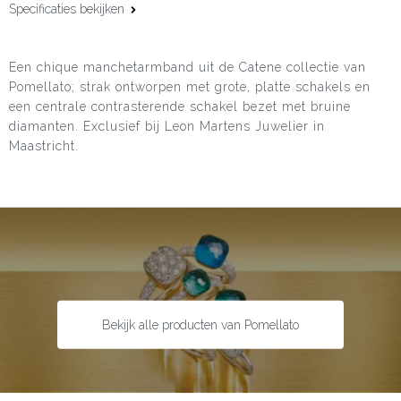
Specificaties bekijken
Materiaal:
18 karaat roségoud
Een chique manchetarmband uit de Catene collectie van
Edelsteen:
Bruine diamant
Pomellato; strak ontworpen met grote, platte schakels en
een centrale contrasterende schakel bezet met bruine
Steengewicht:
5.17 ct
diamanten. Exclusief bij Leon Martens Juwelier in
Maastricht.
Bekijk alle producten van Pomellato