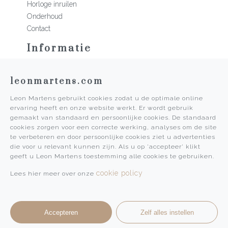
Horloge inruilen
Onderhoud
Contact
Informatie
Martens Mannen
leonmartens.com
Historie
Vacatures
Leon Martens gebruikt cookies zodat u de optimale online
Algemene voorwaarden
ervaring heeft en onze website werkt. Er wordt gebruik
Privacy Policy
gemaakt van standaard en persoonlijke cookies. De standaard
cookies zorgen voor een correcte werking, analyses om de site
Pers
te verbeteren en door persoonlijke cookies ziet u advertenties
die voor u relevant kunnen zijn. Als u op 'accepteer' klikt
Leon Martens
geeft u Leon Martens toestemming alle cookies te gebruiken.
Leon Martens Juwelier
cookie policy
Lees hier meer over onze
Rolex Boutique Maastricht
Patek Philippe Salon Maastricht
Accepteren
Zelf alles instellen