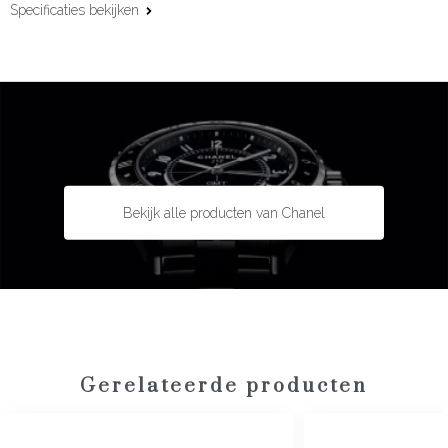
Specificaties bekijken
Kastmaat:
33 mm
Uurwerk:
Automatisch
Kaliber:
J12.2
Gangreserve:
50 uur
Kastmateriaal:
Keramiek met staal
Lunette:
Staal
Bekijk alle producten van Chanel
Bandmateriaal:
Keramiek
Type sluiting:
Vlindersluiting
Garantie:
5 jaar
Gerelateerde producten