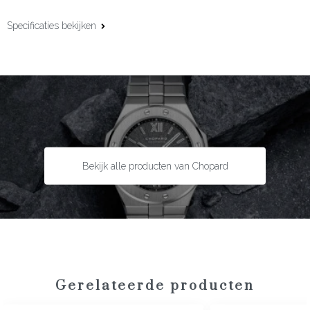
Specificaties bekijken
Materiaal:
18 karaat geelgoud
Edelsteen:
Diamant
Slijpvorm:
Briljant
Steengewicht:
0.30 ct
Bekijk alle producten van Chopard
Gerelateerde producten