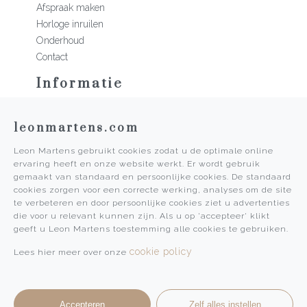
Afspraak maken
Horloge inruilen
Onderhoud
Contact
Informatie
Martens Mannen
leonmartens.com
Historie
Vacatures
Leon Martens gebruikt cookies zodat u de optimale online
Algemene voorwaarden
ervaring heeft en onze website werkt. Er wordt gebruik
Privacy Policy
gemaakt van standaard en persoonlijke cookies. De standaard
cookies zorgen voor een correcte werking, analyses om de site
Pers
te verbeteren en door persoonlijke cookies ziet u advertenties
die voor u relevant kunnen zijn. Als u op 'accepteer' klikt
Leon Martens
geeft u Leon Martens toestemming alle cookies te gebruiken.
Leon Martens Juwelier
cookie policy
Lees hier meer over onze
Rolex Boutique Maastricht
Patek Philippe Salon Maastricht
Accepteren
Zelf alles instellen