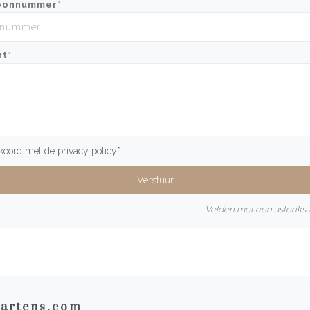
oonnummer
*
ht
*
kkoord met de
privacy policy
*
Velden met een asteriks z
artens.com