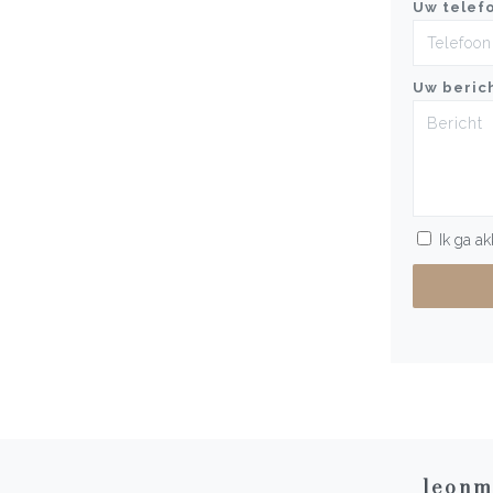
Uw telef
Uw beric
Ik ga a
leonm