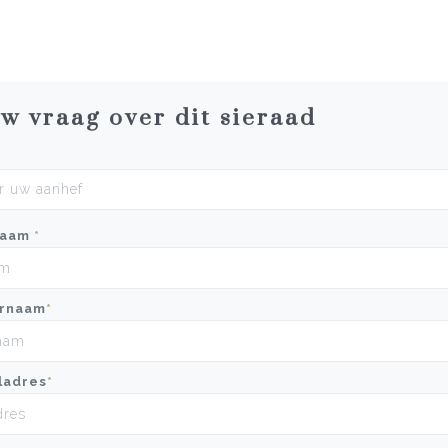
uw vraag over dit sieraad
naam
*
rnaam
*
ladres
*