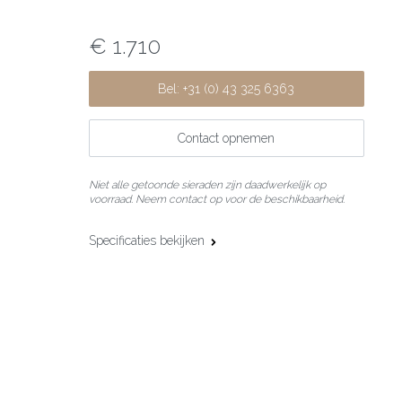
€ 1.710
Bel: +31 (0) 43 325 6363
Contact opnemen
Niet alle getoonde sieraden zijn daadwerkelijk op
voorraad. Neem contact op voor de beschikbaarheid.
Specificaties bekijken
Materiaal:
18 karaat roségoud
Additioneel
Parelmoer
materiaal:
Maat:
52