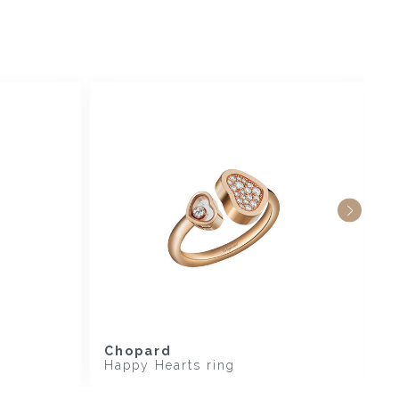
Chopard
C
Happy Hearts ring
H