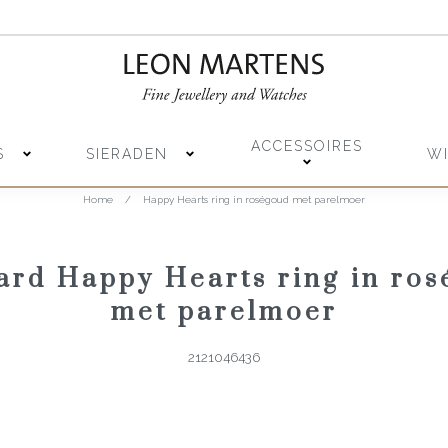
ACCESSOIRES
S
SIERADEN
W
Home
/
Happy Hearts ring in roségoud met parelmoer
rd Happy Hearts ring in ro
met parelmoer
2121046436