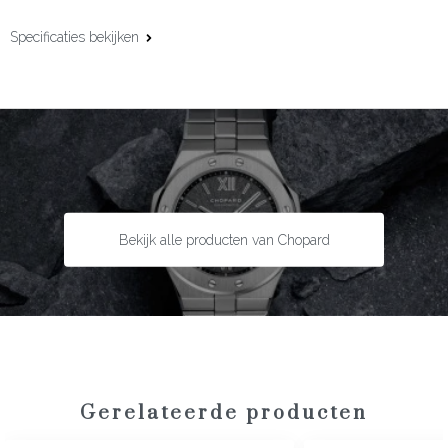
Specificaties bekijken
Materiaal:
18 karaat rosé- en witgoud
Edelsteen:
Diamant
Slijpvorm:
Briljant
Steengewicht:
0,09 ct
Maat:
45,0 cm
Bekijk alle producten van Chopard
Gerelateerde producten