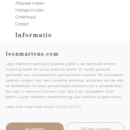
Afspraak maken
Horloge inruilen
Onderhoud
Contact
Informatie
Martens Mannen
leonmartens.com
Historie
Vacatures
Leon Martens gebruikt cookies zodat u de optimale online
Algemene voorwaarden
ervaring heeft en onze website werkt. Er wordt gebruik
Privacy Policy
gemaakt van standaard en persoonlijke cookies. De standaard
cookies zorgen voor een correcte werking, analyses om de site
Pers
te verbeteren en door persoonlijke cookies ziet u advertenties
die voor u relevant kunnen zijn. Als u op 'accepteer' klikt
Leon Martens
geeft u Leon Martens toestemming alle cookies te gebruiken.
Leon Martens Juwelier
cookie policy
Lees hier meer over onze
Rolex Boutique Maastricht
Patek Philippe Salon Maastricht
Accepteren
Zelf alles instellen