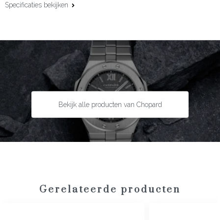
Specificaties bekijken
Kastmaat:
33 mm
Uurwerk:
Automaat
Gangreserve:
42 uur
Kastmateriaal:
Staal
Lunette:
Staal met diamant
Bandmateriaal:
Staal
Bekijk alle producten van Chopard
Type sluiting:
Vouwsluiting
Garantie:
2 jaar
Gerelateerde producten