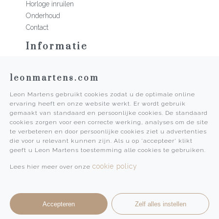
Horloge inruilen
Onderhoud
Contact
Informatie
Martens Mannen
leonmartens.com
Historie
Vacatures
Leon Martens gebruikt cookies zodat u de optimale online
Algemene voorwaarden
ervaring heeft en onze website werkt. Er wordt gebruik
Privacy Policy
gemaakt van standaard en persoonlijke cookies. De standaard
cookies zorgen voor een correcte werking, analyses om de site
Pers
te verbeteren en door persoonlijke cookies ziet u advertenties
die voor u relevant kunnen zijn. Als u op 'accepteer' klikt
Leon Martens
geeft u Leon Martens toestemming alle cookies te gebruiken.
Leon Martens Juwelier
cookie policy
Lees hier meer over onze
Rolex Boutique Maastricht
Patek Philippe Salon Maastricht
Accepteren
Zelf alles instellen