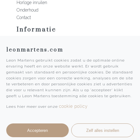
Horloge inruilen
Onderhoud
Contact
Informatie
Martens Mannen
leonmartens.com
Historie
Vacatures
Leon Martens gebruikt cookies zodat u de optimale online
Algemene voorwaarden
ervaring heeft en onze website werkt. Er wordt gebruik
Privacy Policy
gemaakt van standaard en persoonlijke cookies. De standaard
cookies zorgen voor een correcte werking, analyses om de site
Pers
te verbeteren en door persoonlijke cookies ziet u advertenties
die voor u relevant kunnen zijn. Als u op 'accepteer' klikt
Leon Martens
geeft u Leon Martens toestemming alle cookies te gebruiken.
Leon Martens Juwelier
cookie policy
Lees hier meer over onze
Rolex Boutique Maastricht
Patek Philippe Salon Maastricht
Accepteren
Zelf alles instellen