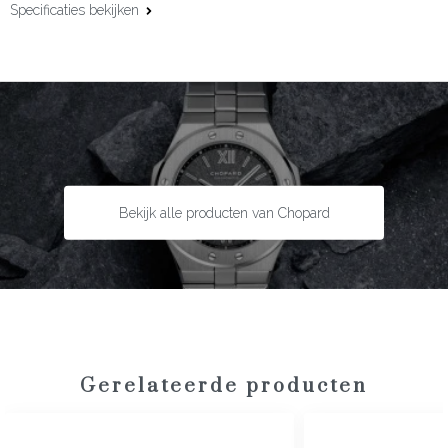
Specificaties bekijken
Kastmaat:
36 mm
Uurwerk:
Quartz
Complicaties:
Datumfunctie
Kastmateriaal:
Staal met 18 karaat roségoud
Lunette:
18 karaat roségoud
Bandmateriaal:
Alligatorleder
Bekijk alle producten van Chopard
Type sluiting:
Gespsluiting
Garantie:
2 jaar
Gerelateerde producten