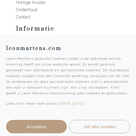
Horloge inruilen
Onderhoud
Contact
Informatie
Martens Mannen
leonmartens.com
Historie
Vacatures
Leon Martens gebruikt cookies zodat u de optimale online
Algemene voorwaarden
ervaring heeft en onze website werkt. Er wordt gebruik
Privacy Policy
gemaakt van standaard en persoonlijke cookies. De standaard
cookies zorgen voor een correcte werking, analyses om de site
Pers
te verbeteren en door persoonlijke cookies ziet u advertenties
die voor u relevant kunnen zijn. Als u op 'accepteer' klikt
Leon Martens
geeft u Leon Martens toestemming alle cookies te gebruiken.
Leon Martens Juwelier
cookie policy
Lees hier meer over onze
Rolex Boutique Maastricht
Patek Philippe Salon Maastricht
Accepteren
Zelf alles instellen