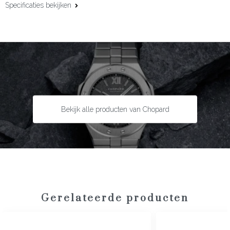
Specificaties bekijken
Materiaal:
18 karaat geelgoud
Edelsteen:
Diamant
Slijpvorm:
Briljant
Steengewicht:
0.33 ct
Maat:
15,5 cm
Bekijk alle producten van Chopard
Gerelateerde producten