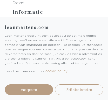
Contact
Informatie
Martens Mannen
leonmartens.com
Historie
Vacatures
Leon Martens gebruikt cookies zodat u de optimale online
Algemene voorwaarden
ervaring heeft en onze website werkt. Er wordt gebruik
Privacy Policy
gemaakt van standaard en persoonlijke cookies. De standaard
cookies zorgen voor een correcte werking, analyses om de site
Pers
te verbeteren en door persoonlijke cookies ziet u advertenties
die voor u relevant kunnen zijn. Als u op 'accepteer' klikt
Leon Martens
geeft u Leon Martens toestemming alle cookies te gebruiken.
Leon Martens Juwelier
cookie policy
Lees hier meer over onze
Rolex Boutique Maastricht
Patek Philippe Salon Maastricht
Accepteren
Zelf alles instellen