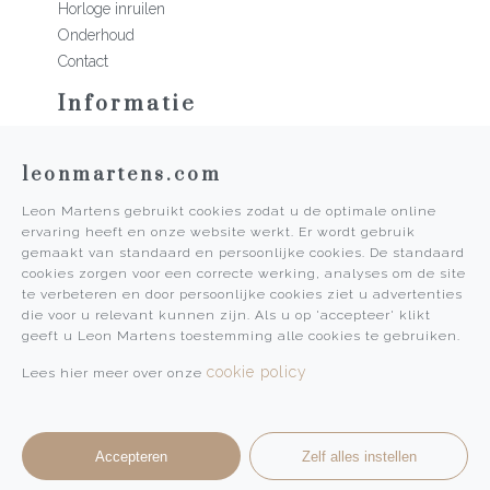
Horloge inruilen
Onderhoud
Contact
Informatie
Martens Mannen
leonmartens.com
Historie
Vacatures
Leon Martens gebruikt cookies zodat u de optimale online
Algemene voorwaarden
ervaring heeft en onze website werkt. Er wordt gebruik
Privacy Policy
gemaakt van standaard en persoonlijke cookies. De standaard
cookies zorgen voor een correcte werking, analyses om de site
Pers
te verbeteren en door persoonlijke cookies ziet u advertenties
die voor u relevant kunnen zijn. Als u op 'accepteer' klikt
Leon Martens
geeft u Leon Martens toestemming alle cookies te gebruiken.
Leon Martens Juwelier
cookie policy
Lees hier meer over onze
Rolex Boutique Maastricht
Patek Philippe Salon Maastricht
Accepteren
Zelf alles instellen