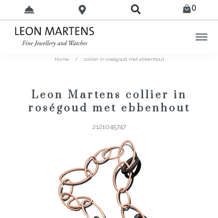
0
Home
/
collier in roségoud met ebbenhout
Leon Martens collier in
roségoud met ebbenhout
2121045747