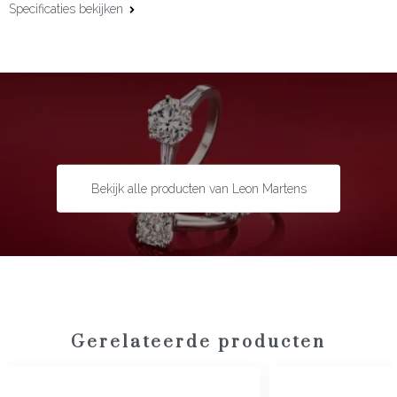
Specificaties bekijken
Materiaal:
18 karaat roségoud
Additioneel materiaal:
Ebbenhout
Maat:
80 cm
Bekijk alle producten van Leon Martens
Gerelateerde producten