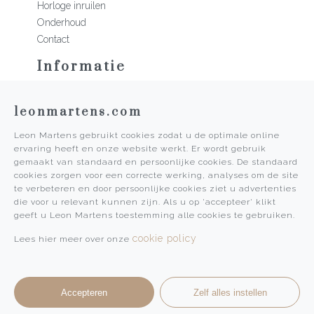
Horloge inruilen
Onderhoud
Contact
Informatie
Martens Mannen
leonmartens.com
Historie
Vacatures
Leon Martens gebruikt cookies zodat u de optimale online
Algemene voorwaarden
ervaring heeft en onze website werkt. Er wordt gebruik
Privacy Policy
gemaakt van standaard en persoonlijke cookies. De standaard
cookies zorgen voor een correcte werking, analyses om de site
Pers
te verbeteren en door persoonlijke cookies ziet u advertenties
die voor u relevant kunnen zijn. Als u op 'accepteer' klikt
Leon Martens
geeft u Leon Martens toestemming alle cookies te gebruiken.
Leon Martens Juwelier
cookie policy
Lees hier meer over onze
Rolex Boutique Maastricht
Patek Philippe Salon Maastricht
Accepteren
Zelf alles instellen