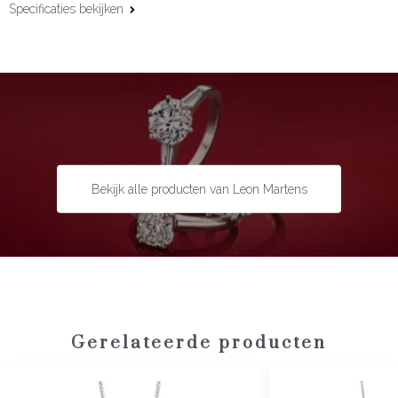
Specificaties bekijken
Materiaal:
18 karaat witgoud
Afwerking:
Pavé gezet
Edelsteen:
Diamant
Slijpvorm:
Briljant
Steengewicht:
0,39 ct
Maat:
42 cm
Bekijk alle producten van Leon Martens
Gerelateerde producten