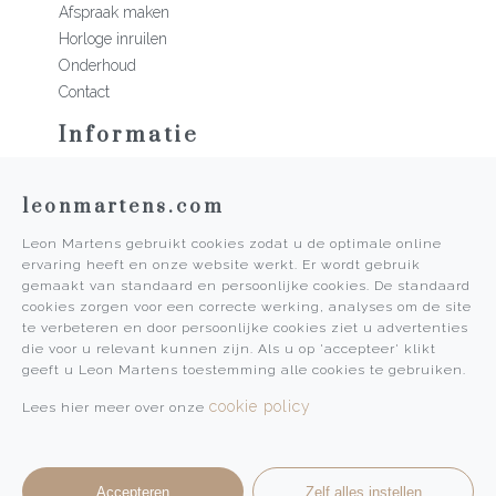
Afspraak maken
Horloge inruilen
Onderhoud
Contact
Informatie
Martens Mannen
leonmartens.com
Historie
Vacatures
Leon Martens gebruikt cookies zodat u de optimale online
Algemene voorwaarden
ervaring heeft en onze website werkt. Er wordt gebruik
Privacy Policy
gemaakt van standaard en persoonlijke cookies. De standaard
cookies zorgen voor een correcte werking, analyses om de site
Pers
te verbeteren en door persoonlijke cookies ziet u advertenties
die voor u relevant kunnen zijn. Als u op 'accepteer' klikt
Leon Martens
geeft u Leon Martens toestemming alle cookies te gebruiken.
Leon Martens Juwelier
cookie policy
Lees hier meer over onze
Rolex Boutique Maastricht
Patek Philippe Salon Maastricht
Accepteren
Zelf alles instellen