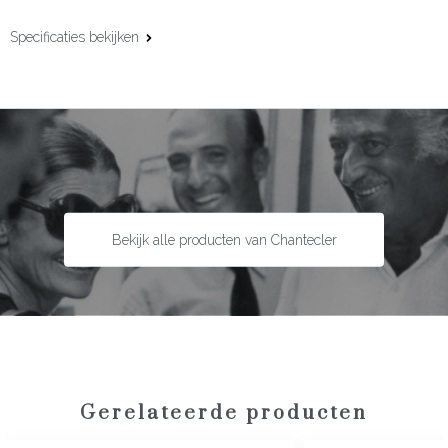
Specificaties bekijken
Materiaal:
18 karaat roségoud
Additioneel materiaal:
Onyx
Edelsteen:
Diamant
Slijpvorm:
Briljant
Steengewicht:
0.96 ct
Bekijk alle producten van Chantecler
Gerelateerde producten