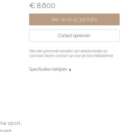
€ 8.600
Bel: +31 (0) 43 325 6363
Contact opnemen
Niet alle getoonde sieraden zijn daadwerkelijk op
voorraad. Neem contact op voor de beschikbaarheid.
Specificaties bekijken
Materiaal:
18 karaat roségoud
Maat:
66,0 cm
he sport.
ieuwe