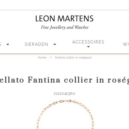
ACCESSOIRES
S
SIERADEN
W
Home
/
Fantina collier in roségoud
llato Fantina collier in ros
2121042380