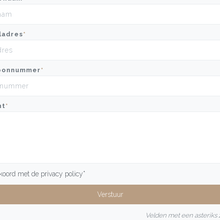
ladres
*
oonnummer
*
ht
*
kkoord met de
privacy policy
*
Velden met een asteriks z