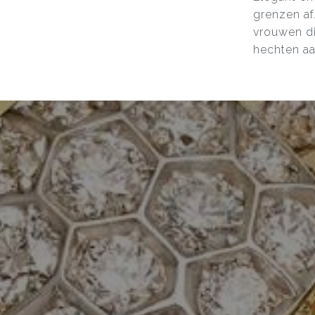
grenzen af
vrouwen di
hechten aan