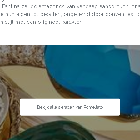
. Fantina zal de amazones van vandaag aanspreken, ona
e hun eigen lot bepalen, ongetemd door conventies, d
 stijl met een origineel karakter.
Bekijk alle sieraden van Pomellato