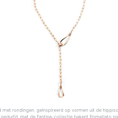
d met rondingen, geïnspireerd op vormen uit de hippisc
 gedurfd, met de Fantina-collectie bakent Pomellato n