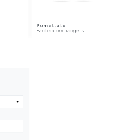
Pomellato
P
Fantina oorhangers
F