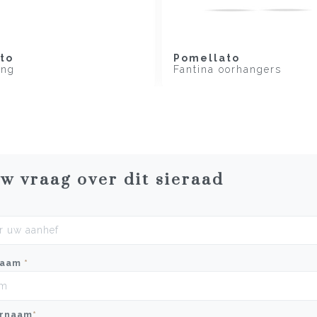
to
Pomellato
ing
Fantina oorhangers
uw vraag over dit sieraad
naam
*
rnaam
*