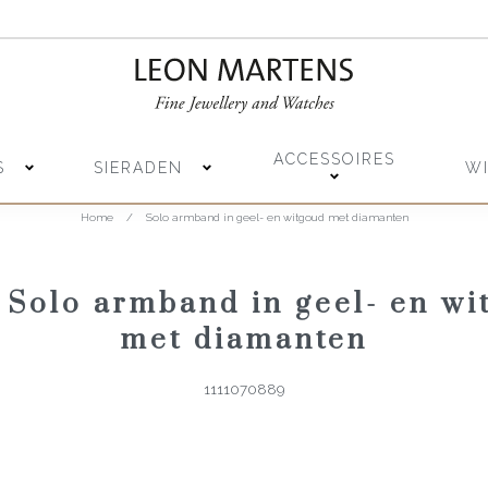
ACCESSOIRES
S
SIERADEN
W
Home
/
Solo armband in geel- en witgoud met diamanten
 Solo armband in geel- en wi
met diamanten
1111070889