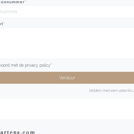
oonnummer
*
ht
*
kkoord met de
privacy policy
*
Velden met een asteriks z
artens.com