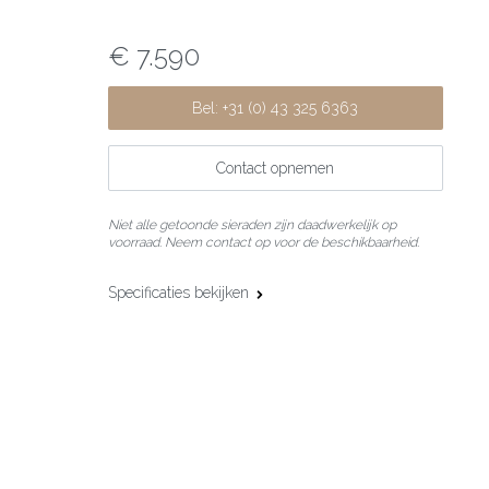
€ 7.590
Bel: +31 (0) 43 325 6363
Contact opnemen
Niet alle getoonde sieraden zijn daadwerkelijk op
voorraad. Neem contact op voor de beschikbaarheid.
Specificaties bekijken
Materiaal:
18 karaat geel- en witgoud
Edelsteen:
Diamant
Slijpvorm:
Briljant
Steengewicht:
0.29 ct
Maat:
Medium