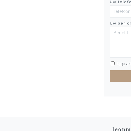
Uw telef
Uw beric
Ik ga a
leonm