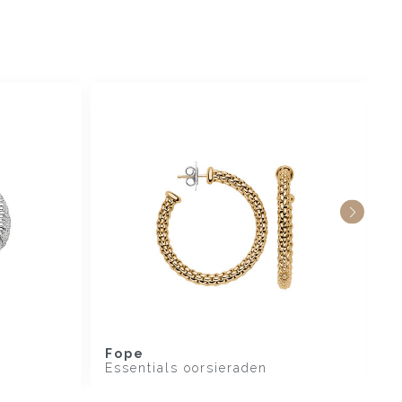
Fope
F
Essentials oorsieraden
E