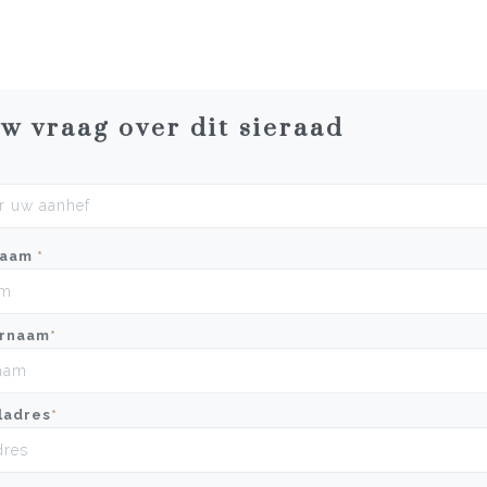
uw vraag over dit sieraad
naam
*
rnaam
*
ladres
*