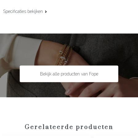
Specificaties bekijken
Materiaal:
18 karaat geel- en witgoud
Edelsteen:
Diamant
Slijpvorm:
Briljant
Steengewicht:
0.20 ct
Bekijk alle producten van Fope
Gerelateerde producten