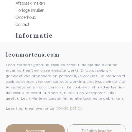
Afspraak maken
Horloge inruilen
Onderhoud
Contact
Informatie
Martens Mannen
leonmartens.com
Historie
Vacatures
Leon Martens gebruikt cookies zodat u de optimale online
Algemene voorwaarden
ervaring heeft en onze website werkt. Er wordt gebruik
Privacy Policy
gemaakt van standaard en persoonlijke cookies. De standaard
cookies zorgen voor een correcte werking, analyses om de site
Pers
te verbeteren en door persoonlijke cookies ziet u advertenties
die voor u relevant kunnen zijn. Als u op 'accepteer' klikt
Leon Martens
geeft u Leon Martens toestemming alle cookies te gebruiken.
Leon Martens Juwelier
cookie policy
Lees hier meer over onze
Rolex Boutique Maastricht
Patek Philippe Salon Maastricht
Accepteren
Zelf alles instellen