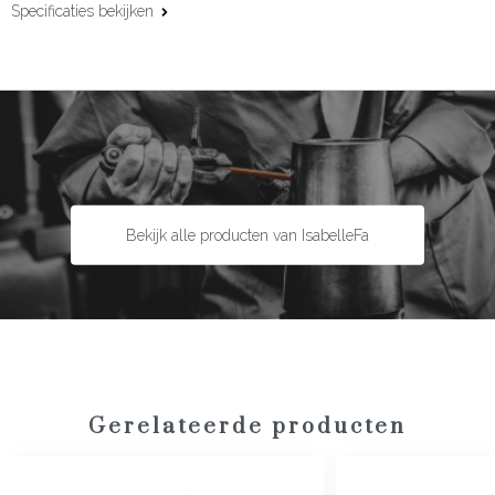
Specificaties bekijken
Materiaal:
18 karaat roségoud
Edelsteen:
Diamant
Slijpvorm:
Briljant
Steengewicht:
0,12 ct
Maat:
21 cm
Bekijk alle producten van IsabelleFa
Gerelateerde producten