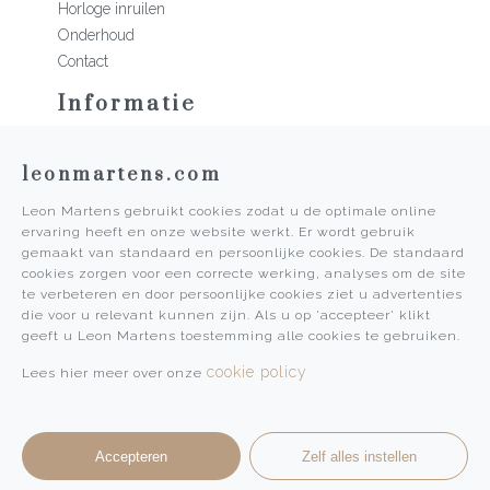
Horloge inruilen
Onderhoud
Contact
Informatie
Martens Mannen
leonmartens.com
Historie
Vacatures
Leon Martens gebruikt cookies zodat u de optimale online
Algemene voorwaarden
ervaring heeft en onze website werkt. Er wordt gebruik
Privacy Policy
gemaakt van standaard en persoonlijke cookies. De standaard
cookies zorgen voor een correcte werking, analyses om de site
Pers
te verbeteren en door persoonlijke cookies ziet u advertenties
die voor u relevant kunnen zijn. Als u op 'accepteer' klikt
Leon Martens
geeft u Leon Martens toestemming alle cookies te gebruiken.
Leon Martens Juwelier
cookie policy
Lees hier meer over onze
Rolex Boutique Maastricht
Patek Philippe Salon Maastricht
Accepteren
Zelf alles instellen