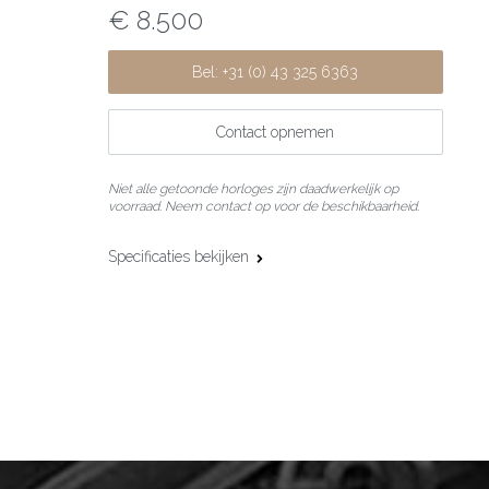
€ 8.500
Bel: +31 (0) 43 325 6363
Contact opnemen
Niet alle getoonde horloges zijn daadwerkelijk op
voorraad. Neem contact op voor de beschikbaarheid.
Specificaties bekijken
Kastmaat:
45 mm
Uurwerk:
Automatisch
Kaliber:
Hublot HUB1112
Gangreserve:
48 uur
Complicaties:
Datumfunctie
Kastmateriaal:
Titanium