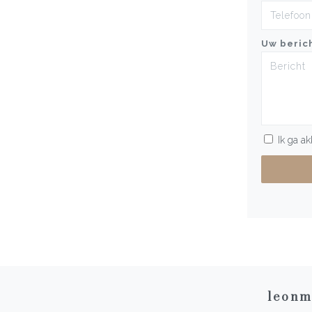
Uw beric
Ik ga a
leonm