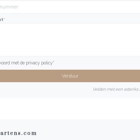
ht
*
kkoord met de
privacy policy
*
Velden met een asteriks z
artens.com