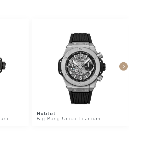
Hublot
H
ium
Big Bang Unico Titanium
B