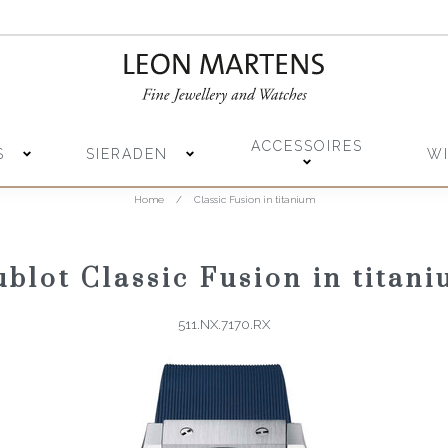
ACCESSOIRES
S
SIERADEN
W
Home
/
Classic Fusion in titanium
blot Classic Fusion in titan
511.NX.7170.RX