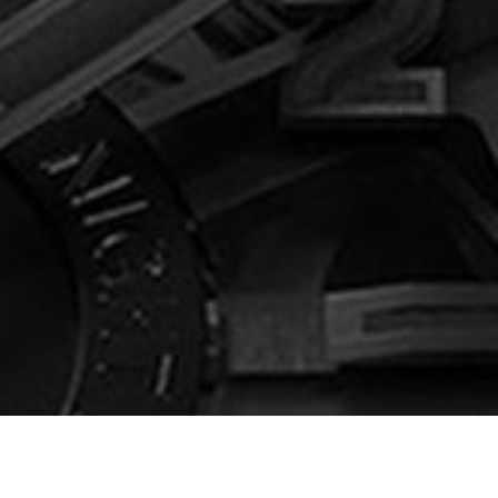
Lunette:
Titanium
Bandmateriaal:
Rubber
Type sluiting:
Vouwsluiting
Garantie:
5 + 5 jaar