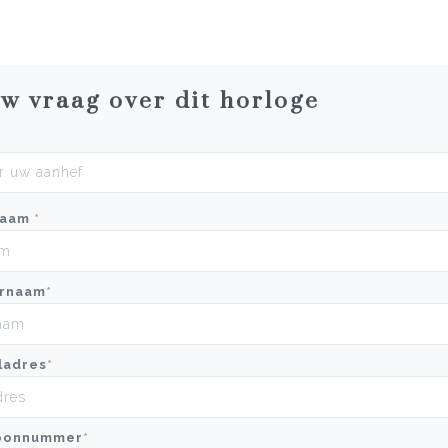
uw vraag over dit horloge
naam
*
rnaam
*
ladres
*
oonnummer
*