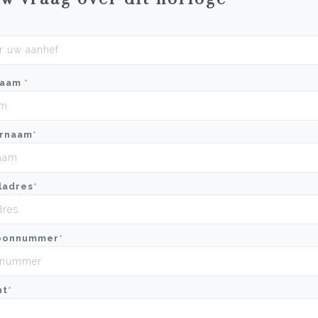
naam
*
rnaam
*
ladres
*
oonnummer
*
ht
*