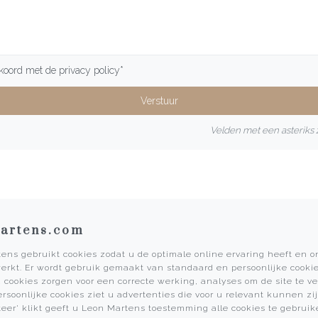
kkoord met de
privacy policy
*
Velden met een asteriks z
artens.com
ens gebruikt cookies zodat u de optimale online ervaring heeft en 
erkt. Er wordt gebruik gemaakt van standaard en persoonlijke cookie
Informatie
 cookies zorgen voor een correcte werking, analyses om de site te v
ersoonlijke cookies ziet u advertenties die voor u relevant kunnen zij
Martens Mannen
teer' klikt geeft u Leon Martens toestemming alle cookies te gebruik