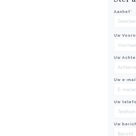
Aanhef
*
Uw Voor
Uw Achte
Uw e-mai
Uw telef
Uw beric