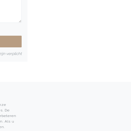
ijn verplicht
onze
s. De
Leon Martens
erbeteren
n. Als u
Leon Martens Juwelier
en.