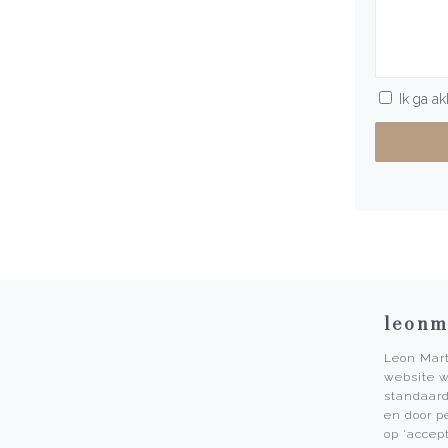
Ik ga a
leonm
Leon Mart
website w
Service
standaard
en door p
Openingstijden
op 'accep