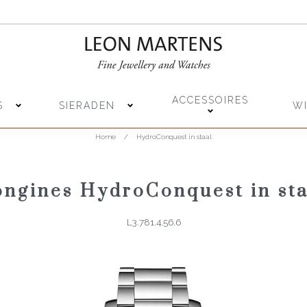
ACCESSOIRES
S
SIERADEN
W
Home
/
HydroConquest in staal
ongines HydroConquest in sta
L3.781.4.56.6