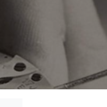
Type sluiting:
Vouwsluiting
Garantie:
5 jaar