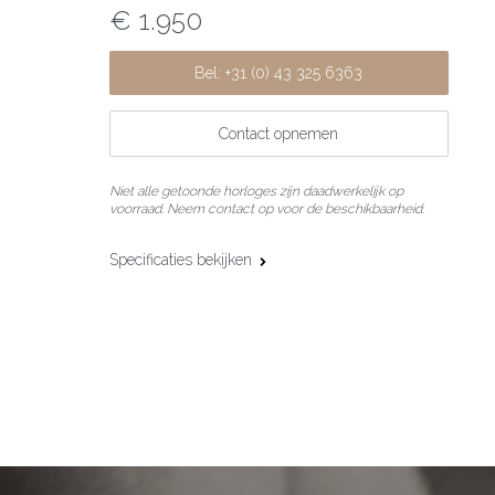
€ 1.950
Bel: +31 (0) 43 325 6363
Contact opnemen
Niet alle getoonde horloges zijn daadwerkelijk op
voorraad. Neem contact op voor de beschikbaarheid.
Specificaties bekijken
Kastmaat:
41 mm
Uurwerk:
Automatisch
Complicaties:
Datumfunctie
Kastmateriaal:
Staal
Lunette:
Keramiek
Bandmateriaal:
Staal