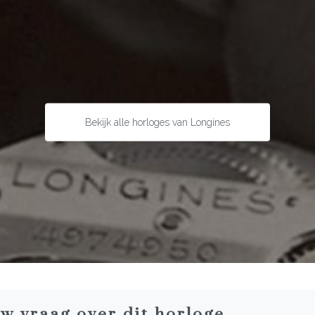
Bekijk alle horloges van Longines
uw vraag over dit horloge