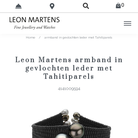
0
Home
/
armband in gevlochten leder met Tahitiparels
Leon Martens armband in
gevlochten leder met
Tahitiparels
4141009594