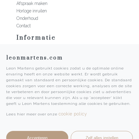
Afspraak maken
Horloge inruilen
Onderhoud
Contact
Informatie
Martens Mannen
leonmartens.com
Historie
Vacatures
Leon Martens gebruikt cookies zodat u de optimale online
Algemene voorwaarden
ervaring heeft en onze website werkt. Er wordt gebruik
Privacy Policy
gemaakt van standaard en persoonlijke cookies. De standaard
cookies zorgen voor een correcte werking, analyses om de site
Pers
te verbeteren en door persoonlijke cookies ziet u advertenties
die voor u relevant kunnen zijn. Als u op 'accepteer' klikt
Leon Martens
geeft u Leon Martens toestemming alle cookies te gebruiken.
Leon Martens Juwelier
cookie policy
Lees hier meer over onze
Rolex Boutique Maastricht
Patek Philippe Salon Maastricht
Accepteren
Zelf alles instellen