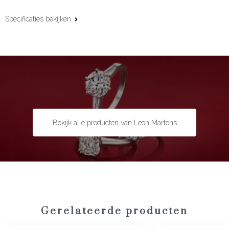
Specificaties bekijken
Materiaal:
18 karaat roségoud
Edelsteen:
Groene toermalijn en diamant
Slijpvorm:
Princess (GT) en briljant (D)
Steengewicht:
22.49 ct (GT) en 0.06 ct (D)
Maat:
18,0 cm
Bekijk alle producten van Leon Martens
Gerelateerde producten