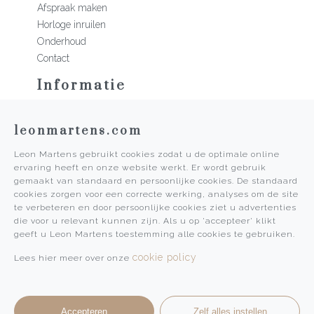
Afspraak maken
Horloge inruilen
Onderhoud
Contact
Informatie
Martens Mannen
leonmartens.com
Historie
Vacatures
Leon Martens gebruikt cookies zodat u de optimale online
Algemene voorwaarden
ervaring heeft en onze website werkt. Er wordt gebruik
Privacy Policy
gemaakt van standaard en persoonlijke cookies. De standaard
cookies zorgen voor een correcte werking, analyses om de site
Pers
te verbeteren en door persoonlijke cookies ziet u advertenties
die voor u relevant kunnen zijn. Als u op 'accepteer' klikt
Leon Martens
geeft u Leon Martens toestemming alle cookies te gebruiken.
Leon Martens Juwelier
cookie policy
Lees hier meer over onze
Rolex Boutique Maastricht
Patek Philippe Salon Maastricht
Accepteren
Zelf alles instellen