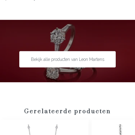
Materiaal:
18 karaat witgoud
Edelsteen:
Diamant
Slijpvorm:
Briljant
Steengewicht:
8,40 ct
Bekijk alle producten van Leon Martens
Gerelateerde producten