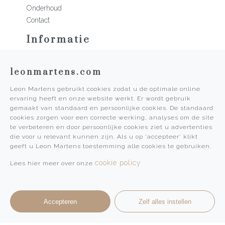
Onderhoud
Contact
Informatie
Martens Mannen
leonmartens.com
Historie
Vacatures
Leon Martens gebruikt cookies zodat u de optimale online
Algemene voorwaarden
ervaring heeft en onze website werkt. Er wordt gebruik
Privacy Policy
gemaakt van standaard en persoonlijke cookies. De standaard
cookies zorgen voor een correcte werking, analyses om de site
Pers
te verbeteren en door persoonlijke cookies ziet u advertenties
die voor u relevant kunnen zijn. Als u op 'accepteer' klikt
Leon Martens
geeft u Leon Martens toestemming alle cookies te gebruiken.
Leon Martens Juwelier
cookie policy
Lees hier meer over onze
Rolex Boutique Maastricht
Patek Philippe Salon Maastricht
Accepteren
Zelf alles instellen