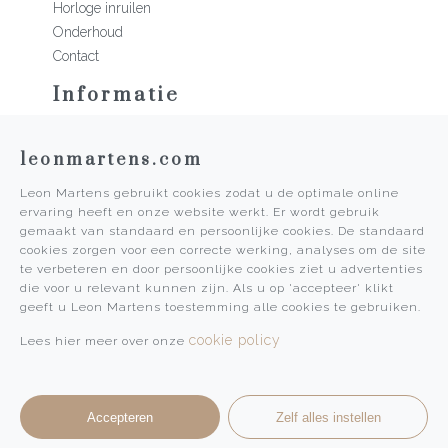
Horloge inruilen
Onderhoud
Contact
Informatie
Martens Mannen
leonmartens.com
Historie
Vacatures
Leon Martens gebruikt cookies zodat u de optimale online
Algemene voorwaarden
ervaring heeft en onze website werkt. Er wordt gebruik
Privacy Policy
gemaakt van standaard en persoonlijke cookies. De standaard
cookies zorgen voor een correcte werking, analyses om de site
Pers
te verbeteren en door persoonlijke cookies ziet u advertenties
die voor u relevant kunnen zijn. Als u op 'accepteer' klikt
Leon Martens
geeft u Leon Martens toestemming alle cookies te gebruiken.
Leon Martens Juwelier
cookie policy
Lees hier meer over onze
Rolex Boutique Maastricht
Patek Philippe Salon Maastricht
Accepteren
Zelf alles instellen