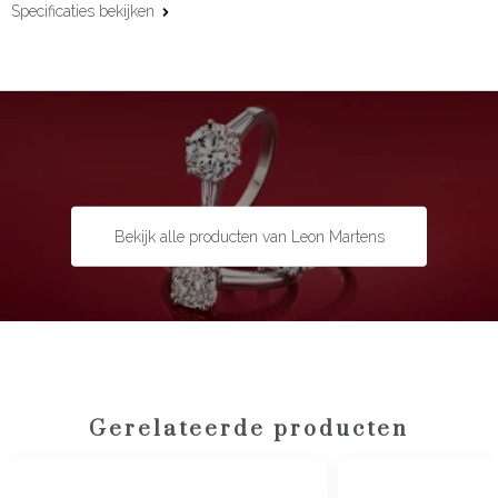
Specificaties bekijken
Materiaal:
18 karaat roségoud
Maat:
50 x 60 mm
Bekijk alle producten van Leon Martens
Gerelateerde producten