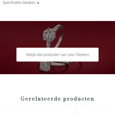
Specificaties bekijken
Materiaal:
18 karaat witgoud
Edelsteen:
Diamant
Slijpvorm:
Briljant
Steengewicht:
0.34 ct
Bekijk alle producten van Leon Martens
Gerelateerde producten