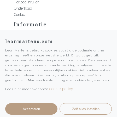
Horloge inruilen
Onderhoud
Contact
Informatie
Martens Mannen
leonmartens.com
Historie
Vacatures
Leon Martens gebruikt cookies zodat u de optimale online
Algemene voorwaarden
ervaring heeft en onze website werkt. Er wordt gebruik
Privacy Policy
gemaakt van standaard en persoonlijke cookies. De standaard
cookies zorgen voor een correcte werking, analyses om de site
Pers
te verbeteren en door persoonlijke cookies ziet u advertenties
die voor u relevant kunnen zijn. Als u op 'accepteer' klikt
Leon Martens
geeft u Leon Martens toestemming alle cookies te gebruiken.
Leon Martens Juwelier
cookie policy
Lees hier meer over onze
Rolex Boutique Maastricht
Patek Philippe Salon Maastricht
Accepteren
Zelf alles instellen