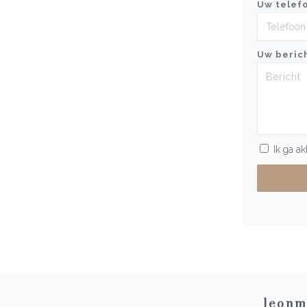
Uw telef
Uw beric
Ik ga a
leonm