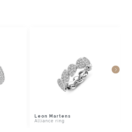
Leon Martens
L
Alliance ring
D