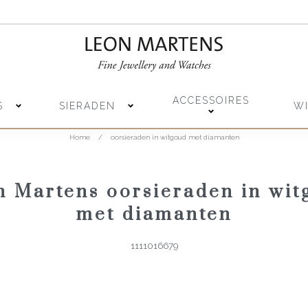
ACCESSOIRES
S
SIERADEN
W
Home
/
oorsieraden in witgoud met diamanten
n Martens oorsieraden in wit
met diamanten
1111016679