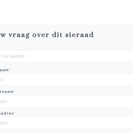
uw vraag over dit sieraad
naam
*
rnaam
*
ladres
*