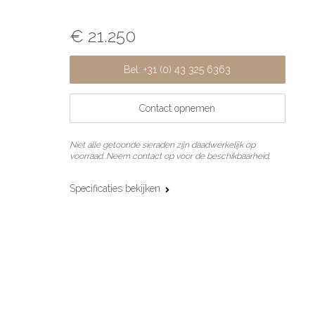
€ 21.250
Bel: +31 (0) 43 325 6363
Contact opnemen
Niet alle getoonde sieraden zijn daadwerkelijk op
voorraad. Neem contact op voor de beschikbaarheid.
Specificaties bekijken
Materiaal:
18 karaat witgoud
Edelsteen:
Diamant
Slijpvorm:
Briljant
Steengewicht:
3.60 ct