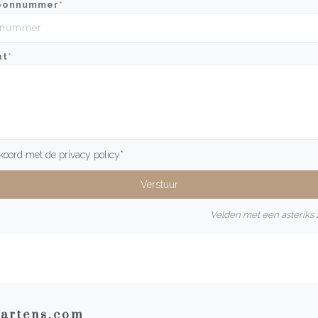
oonnummer
*
ht
*
kkoord met de
privacy policy
*
Velden met een asteriks z
artens.com