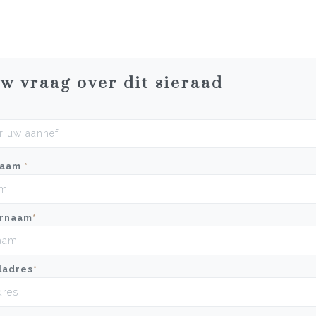
uw vraag over dit sieraad
naam
*
rnaam
*
ladres
*