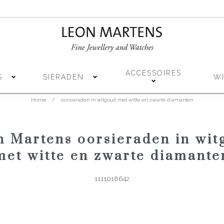
ACCESSOIRES
S
SIERADEN
W
Home
/
oorsieraden in witgoud met witte en zwarte diamanten
n Martens oorsieraden in wit
met witte en zwarte diamante
1111018642