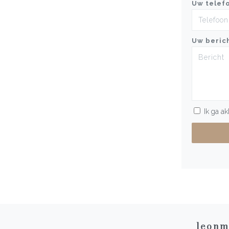
Uw telef
Uw beric
Ik ga a
leonm