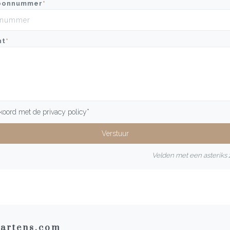
oonnummer
*
ht
*
kkoord met de
privacy policy
*
Velden met een asteriks z
artens.com