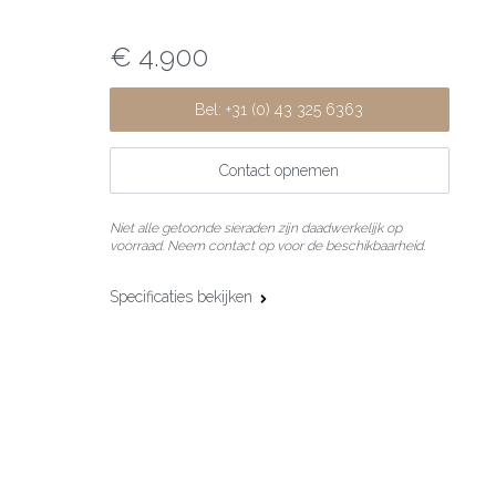
€ 4.900
Bel: +31 (0) 43 325 6363
Contact opnemen
Niet alle getoonde sieraden zijn daadwerkelijk op
voorraad. Neem contact op voor de beschikbaarheid.
Specificaties bekijken
Materiaal:
18 karaat witgoud
Edelsteen:
Diamant
Slijpvorm:
Briljant
Steengewicht:
2.35 ct