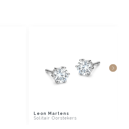
Leon Martens
L
Solitair Oorstekers
O