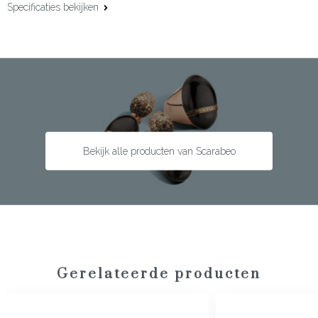
Specificaties bekijken
Materiaal:
18 karaat witgoud
Edelsteen:
Diamant
Slijpvorm:
Briljant
Steengewicht:
0.08 ct
Bekijk alle producten van Scarabeo
Gerelateerde producten