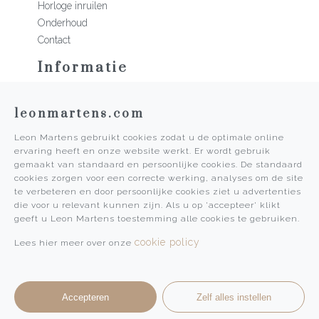
Horloge inruilen
Onderhoud
Contact
Informatie
Martens Mannen
leonmartens.com
Historie
Vacatures
Leon Martens gebruikt cookies zodat u de optimale online
Algemene voorwaarden
ervaring heeft en onze website werkt. Er wordt gebruik
Privacy Policy
gemaakt van standaard en persoonlijke cookies. De standaard
cookies zorgen voor een correcte werking, analyses om de site
Pers
te verbeteren en door persoonlijke cookies ziet u advertenties
die voor u relevant kunnen zijn. Als u op 'accepteer' klikt
Leon Martens
geeft u Leon Martens toestemming alle cookies te gebruiken.
Leon Martens Juwelier
cookie policy
Lees hier meer over onze
Rolex Boutique Maastricht
Patek Philippe Salon Maastricht
Accepteren
Zelf alles instellen