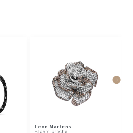
Leon Martens
L
Bloem broche
R