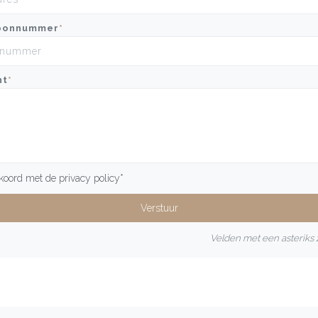
oonnummer
*
ht
*
kkoord met de
privacy policy
*
Velden met een asteriks z