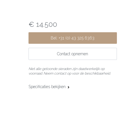
€ 14.500
Bel: +31 (0) 43 325 6363
Contact opnemen
Niet alle getoonde sieraden zijn daadwerkelijk op
voorraad. Neem contact op voor de beschikbaarheid.
Specificaties bekijken
Materiaal:
18 karaat roségoud
Edelsteen:
Diamant
Slijpvorm:
Briljant
Steengewicht:
12.48 ct