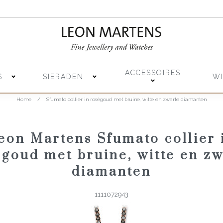
ACCESSOIRES
S
SIERADEN
W
Home
/
Sfumato collier in roségoud met bruine, witte en zwarte diamanten
eon Martens Sfumato collier 
égoud met bruine, witte en zw
diamanten
1111072943