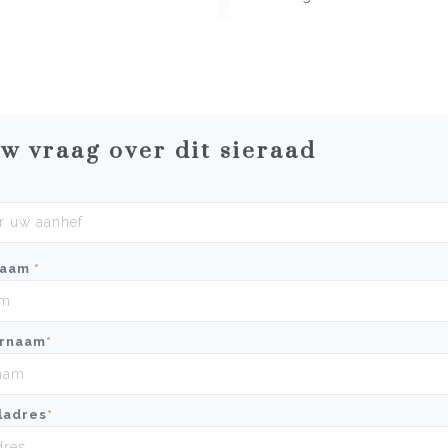
uw vraag over dit sieraad
naam
*
rnaam
*
ladres
*