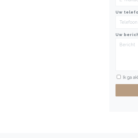
Uw telef
Uw beric
Ik ga a