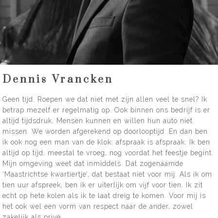
Dennis Vrancken
Geen tijd. Roepen we dat niet met zijn allen veel te snel? Ik
betrap mezelf er regelmatig op. Ook binnen ons bedrijf is er
altijd tijdsdruk. Mensen kunnen en willen hun auto niet
missen. We worden afgerekend op doorlooptijd. En dan ben
ik ook nog een man van de klok: afspraak is afspraak. Ik ben
altijd op tijd, meestal te vroeg, nog voordat het feestje begint.
Mijn omgeving weet dat inmiddels. Dat zogenaamde
‘Maastrichtse kwartiertje’, dat bestaat niet voor mij. Als ik om
tien uur afspreek, ben ik er uiterlijk om vijf voor tien. Ik zit
echt op hete kolen als ik te laat dreig te komen. Voor mij is
het ook wel een vorm van respect naar de ander, zowel
zakelijk als privé.