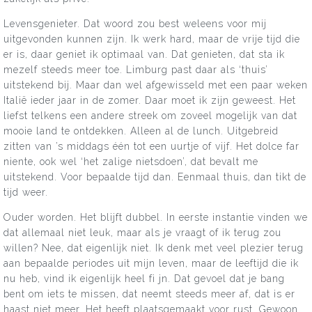
Levensgenieter. Dat woord zou best weleens voor mij
uitgevonden kunnen zijn. Ik werk hard, maar de vrije tijd die
er is, daar geniet ik optimaal van. Dat genieten, dat sta ik
mezelf steeds meer toe. Limburg past daar als ‘thuis’
uitstekend bij. Maar dan wel afgewisseld met een paar weken
Italië ieder jaar in de zomer. Daar moet ik zijn geweest. Het
liefst telkens een andere streek om zoveel mogelijk van dat
mooie land te ontdekken. Alleen al de lunch. Uitgebreid
zitten van ’s middags één tot een uurtje of vijf. Het dolce far
niente, ook wel ‘het zalige nietsdoen’, dat bevalt me
uitstekend. Voor bepaalde tijd dan. Eenmaal thuis, dan tikt de
tijd weer.
Ouder worden. Het blijft dubbel. In eerste instantie vinden we
dat allemaal niet leuk, maar als je vraagt of ik terug zou
willen? Nee, dat eigenlijk niet. Ik denk met veel plezier terug
aan bepaalde periodes uit mijn leven, maar de leeftijd die ik
nu heb, vind ik eigenlijk heel fi jn. Dat gevoel dat je bang
bent om iets te missen, dat neemt steeds meer af, dat is er
haast niet meer. Het heeft plaatsgemaakt voor rust. Gewoon