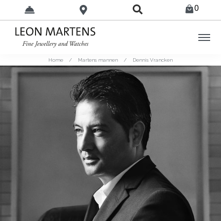
0
Home
/
Martens mannen
/
Dennis Vrancken