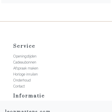
Service
Openingstijden
Cadeaubonnen
Afspraak maken
Horloge inruilen
Onderhoud
Contact
Informatie
Martens Mannen
leonmartens.com
Historie