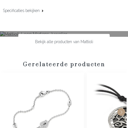
Specificaties bekijken
Materiaal:
18 karaat witgoud
Afwerking:
Pavé gezet
Bekijk alle producten van Mattioli
Edelsteen:
Diamant
Slijpvorm:
Briljant
Steengewicht:
0,14 ct
Gerelateerde producten
Maat:
42 cm