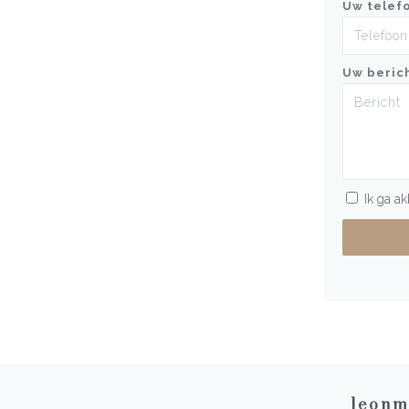
Uw telef
Uw beric
Ik ga a
leonm