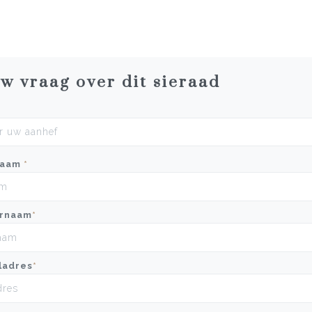
uw vraag over dit sieraad
naam
*
rnaam
*
ladres
*