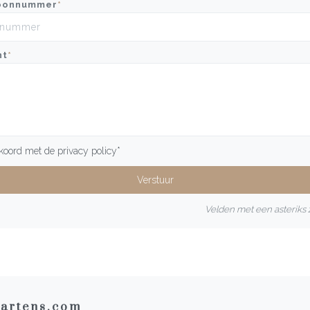
oonnummer
*
ht
*
kkoord met de
privacy policy
*
Velden met een asteriks z
artens.com