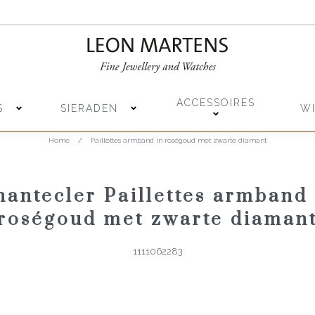
ACCESSOIRES
S
SIERADEN
W
Home
/
Paillettes armband in roségoud met zwarte diamant
hantecler Paillettes armband 
roségoud met zwarte diaman
1111062283