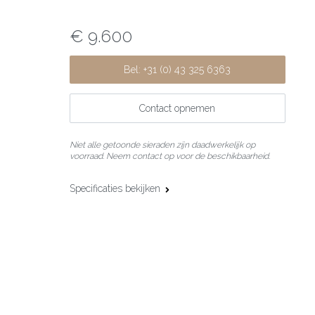
€ 9.600
Bel: +31 (0) 43 325 6363
Contact opnemen
Niet alle getoonde sieraden zijn daadwerkelijk op
voorraad. Neem contact op voor de beschikbaarheid.
Specificaties bekijken
Materiaal:
18 karaat roségoud
Afwerking:
Pavé gezet
Edelsteen:
Zwarte diamant
Slijpvorm:
Briljant
Steengewicht:
2,50 ct