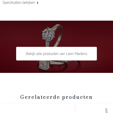
Specificaties bekijken
Afwerking:
Exclusief sluiting
Parels:
Zuidzee parels
Maat:
43 cm
Bekijk alle producten van Leon Martens
Gerelateerde producten