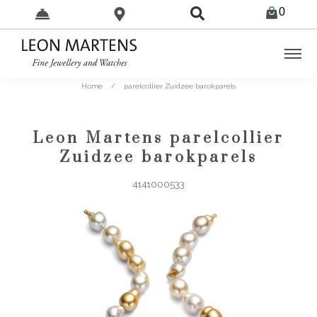
0
Home
/
parelcollier Zuidzee barokparels
Leon Martens parelcollier
Zuidzee barokparels
4141000533