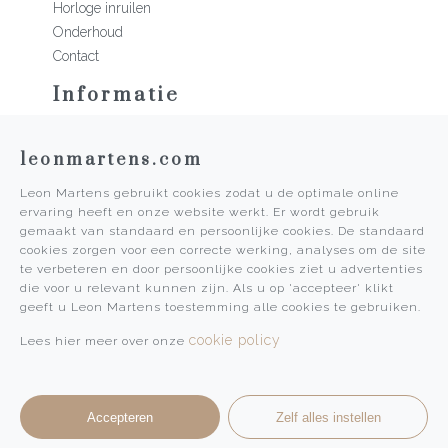
Horloge inruilen
Onderhoud
Contact
Informatie
Martens Mannen
leonmartens.com
Historie
Vacatures
Leon Martens gebruikt cookies zodat u de optimale online
Algemene voorwaarden
ervaring heeft en onze website werkt. Er wordt gebruik
Privacy Policy
gemaakt van standaard en persoonlijke cookies. De standaard
cookies zorgen voor een correcte werking, analyses om de site
Pers
te verbeteren en door persoonlijke cookies ziet u advertenties
die voor u relevant kunnen zijn. Als u op 'accepteer' klikt
Leon Martens
geeft u Leon Martens toestemming alle cookies te gebruiken.
Leon Martens Juwelier
cookie policy
Lees hier meer over onze
Rolex Boutique Maastricht
Patek Philippe Salon Maastricht
Accepteren
Zelf alles instellen