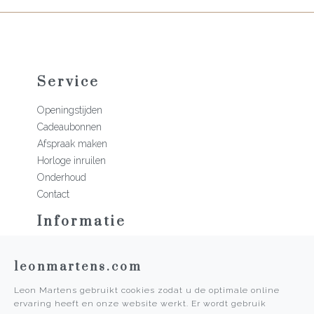
Service
Openingstijden
Cadeaubonnen
Afspraak maken
Horloge inruilen
Onderhoud
Contact
Informatie
Martens Mannen
leonmartens.com
Historie
Vacatures
Leon Martens gebruikt cookies zodat u de optimale online
Algemene voorwaarden
ervaring heeft en onze website werkt. Er wordt gebruik