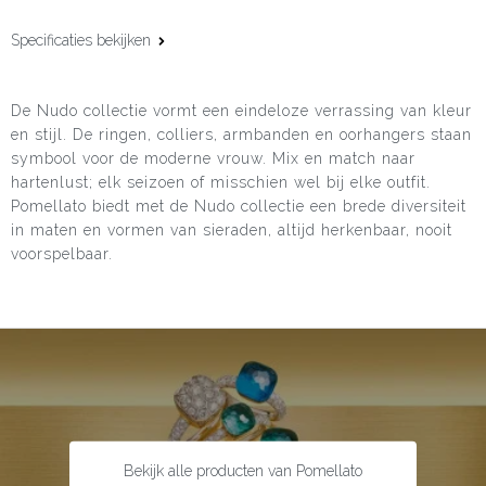
Specificaties bekijken
Materiaal:
18 karaat rosé- en witgoud
De Nudo collectie vormt een eindeloze verrassing van kleur
Edelsteen:
Rozenkwarts en roze chalcedoon
en stijl. De ringen, colliers, armbanden en oorhangers staan
symbool voor de moderne vrouw. Mix en match naar
Steengewicht:
4.85 ct
hartenlust; elk seizoen of misschien wel bij elke outfit.
Maat:
46,0 cm
Pomellato biedt met de Nudo collectie een brede diversiteit
in maten en vormen van sieraden, altijd herkenbaar, nooit
voorspelbaar.
Bekijk alle producten van Pomellato