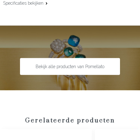
Specificaties bekijken
Materiaal:
18 karaat roségoud
Edelsteen:
Diamant
Slijpvorm:
Briljant
Steengewicht:
0.29 ct
Bekijk alle producten van Pomellato
Gerelateerde producten