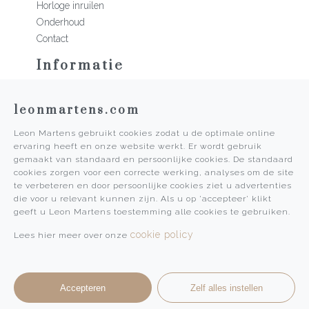
Horloge inruilen
Onderhoud
Contact
Informatie
Martens Mannen
leonmartens.com
Historie
Vacatures
Leon Martens gebruikt cookies zodat u de optimale online
Algemene voorwaarden
ervaring heeft en onze website werkt. Er wordt gebruik
Privacy Policy
gemaakt van standaard en persoonlijke cookies. De standaard
cookies zorgen voor een correcte werking, analyses om de site
Pers
te verbeteren en door persoonlijke cookies ziet u advertenties
die voor u relevant kunnen zijn. Als u op 'accepteer' klikt
Leon Martens
geeft u Leon Martens toestemming alle cookies te gebruiken.
Leon Martens Juwelier
cookie policy
Lees hier meer over onze
Rolex Boutique Maastricht
Patek Philippe Salon Maastricht
Accepteren
Zelf alles instellen