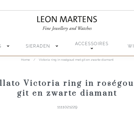
ACCESSOIRES
S
SIERADEN
W
Home
/
Victoria ring in roségoud met git en zwarte diamant
lato Victoria ring in roségo
git en zwarte diamant
1111021229