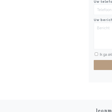
Uw telef
Uw beric
Ik ga a
leonm