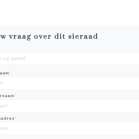
uw vraag over dit sieraad
naam
*
rnaam
*
ladres
*