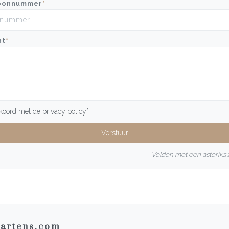
oonnummer
*
ht
*
kkoord met de
privacy policy
*
Velden met een asteriks z
artens.com