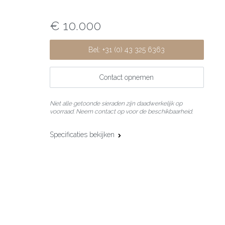
€ 10.000
Bel: +31 (0) 43 325 6363
Contact opnemen
Niet alle getoonde sieraden zijn daadwerkelijk op
voorraad. Neem contact op voor de beschikbaarheid.
Specificaties bekijken
Materiaal:
18 karaat roségoud
Edelsteen:
Git en zwarte diamant
Slijpvorm:
Briljant (ZD)
Steengewicht:
1.21 ct (ZD)