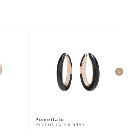
Pomellato
P
Victoria oorsieraden
C