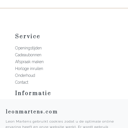
Service
Openingstijden
Cadeaubonnen
Afspraak maken
Horloge inruilen
Onderhoud
Contact
Informatie
Martens Mannen
leonmartens.com
Historie
Vacatures
Leon Martens gebruikt cookies zodat u de optimale online
Algemene voorwaarden
ervaring heeft en onze website werkt. Er wordt gebruik