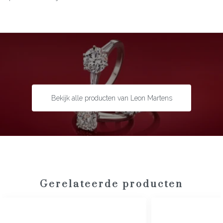
Materiaal:
18 karaat roségoud
Edelsteen:
Diamant
Slijpvorm:
Briljant
Steengewicht:
0,25 ct
Bekijk alle producten van Leon Martens
Gerelateerde producten