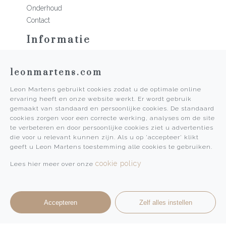
Onderhoud
Contact
Informatie
Martens Mannen
leonmartens.com
Historie
Vacatures
Leon Martens gebruikt cookies zodat u de optimale online
Algemene voorwaarden
ervaring heeft en onze website werkt. Er wordt gebruik
Privacy Policy
gemaakt van standaard en persoonlijke cookies. De standaard
cookies zorgen voor een correcte werking, analyses om de site
Pers
te verbeteren en door persoonlijke cookies ziet u advertenties
die voor u relevant kunnen zijn. Als u op 'accepteer' klikt
Leon Martens
geeft u Leon Martens toestemming alle cookies te gebruiken.
Leon Martens Juwelier
cookie policy
Lees hier meer over onze
Rolex Boutique Maastricht
Patek Philippe Salon Maastricht
Accepteren
Zelf alles instellen