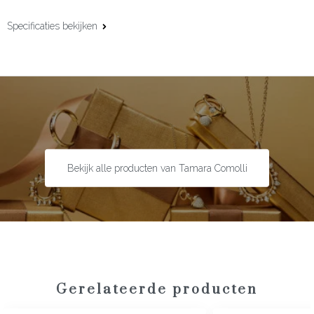
Specificaties bekijken
Materiaal:
18 karaat roségoud
Afwerking:
Exclusief collier
Edelsteen:
Chalcedoon
Maat:
Medium
Bekijk alle producten van Tamara Comolli
Gerelateerde producten