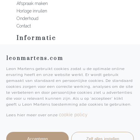
Afspraak maken
Horloge inruilen
Onderhoud
Contact
Informatie
Martens Mannen
leonmartens.com
Historie
Vacatures
Leon Martens gebruikt cookies zodat u de optimale online
Algemene voorwaarden
ervaring heeft en onze website werkt. Er wordt gebruik
Privacy Policy
gemaakt van standaard en persoonlijke cookies. De standaard
cookies zorgen voor een correcte werking, analyses om de site
Pers
te verbeteren en door persoonlijke cookies ziet u advertenties
die voor u relevant kunnen zijn. Als u op 'accepteer' klikt
Leon Martens
geeft u Leon Martens toestemming alle cookies te gebruiken.
Leon Martens Juwelier
cookie policy
Lees hier meer over onze
Rolex Boutique Maastricht
Patek Philippe Salon Maastricht
Accepteren
Zelf alles instellen