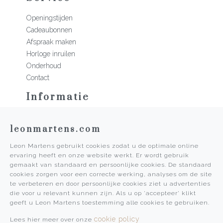
Openingstijden
Cadeaubonnen
Afspraak maken
Horloge inruilen
Onderhoud
Contact
Informatie
Martens Mannen
leonmartens.com
Historie
Vacatures
Leon Martens gebruikt cookies zodat u de optimale online
Algemene voorwaarden
ervaring heeft en onze website werkt. Er wordt gebruik
Privacy Policy
gemaakt van standaard en persoonlijke cookies. De standaard
cookies zorgen voor een correcte werking, analyses om de site
Pers
te verbeteren en door persoonlijke cookies ziet u advertenties
die voor u relevant kunnen zijn. Als u op 'accepteer' klikt
Leon Martens
geeft u Leon Martens toestemming alle cookies te gebruiken.
Leon Martens Juwelier
cookie policy
Lees hier meer over onze