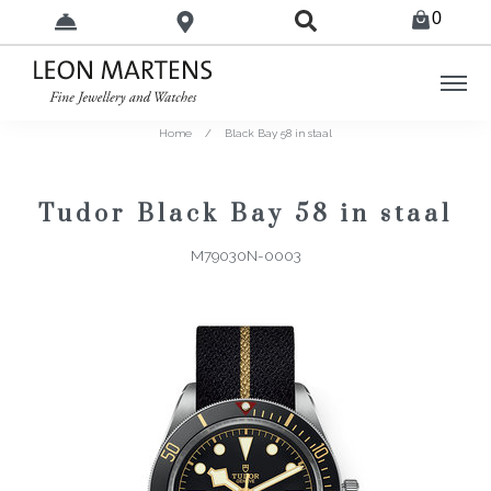
0
Home
/
Black Bay 58 in staal
Tudor Black Bay 58 in staal
M79030N-0003