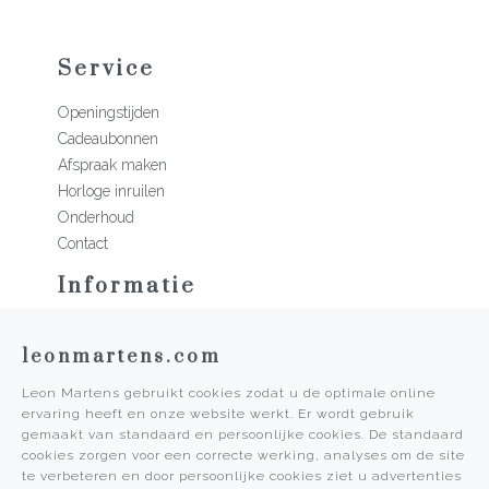
Service
Openingstijden
Cadeaubonnen
Afspraak maken
Horloge inruilen
Onderhoud
Contact
Informatie
Martens Mannen
leonmartens.com
Historie
Vacatures
Leon Martens gebruikt cookies zodat u de optimale online
Algemene voorwaarden
ervaring heeft en onze website werkt. Er wordt gebruik
Privacy Policy
gemaakt van standaard en persoonlijke cookies. De standaard
cookies zorgen voor een correcte werking, analyses om de site
Pers
te verbeteren en door persoonlijke cookies ziet u advertenties