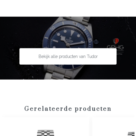
Kastmaat:
39 mm
Uurwerk:
Automatisch
Kaliber:
MT5400-U
Gangreserve:
65 uur
Kastmateriaal:
Staal
Lunette:
Staal met aluminium
Bekijk alle producten van Tudor
Bandmateriaal:
Staal
Type sluiting:
Vouwsluiting
Garantie:
5 jaar
Gerelateerde producten