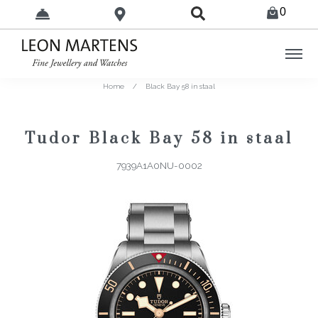
0
Home
/
Black Bay 58 in staal
Tudor Black Bay 58 in staal
7939A1A0NU-0002