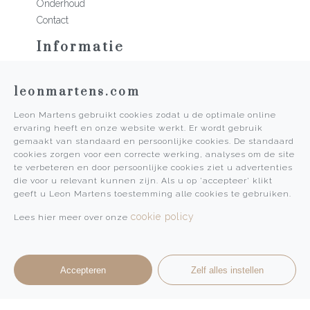
Onderhoud
Contact
Informatie
Martens Mannen
leonmartens.com
Historie
Vacatures
Leon Martens gebruikt cookies zodat u de optimale online
Algemene voorwaarden
ervaring heeft en onze website werkt. Er wordt gebruik
Privacy Policy
gemaakt van standaard en persoonlijke cookies. De standaard
cookies zorgen voor een correcte werking, analyses om de site
Pers
te verbeteren en door persoonlijke cookies ziet u advertenties
die voor u relevant kunnen zijn. Als u op 'accepteer' klikt
Leon Martens
geeft u Leon Martens toestemming alle cookies te gebruiken.
Leon Martens Juwelier
cookie policy
Lees hier meer over onze
Rolex Boutique Maastricht
Patek Philippe Salon Maastricht
Accepteren
Zelf alles instellen