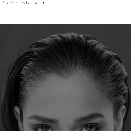
Specificaties bekijken
Materiaal:
18 karaat roségoud
Edelsteen:
Diamant
Slijpvorm:
Briljant
Steengewicht:
0,04 ct
Maat:
53