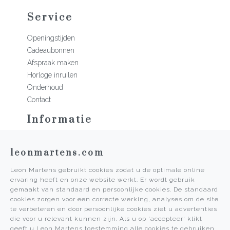
Service
Openingstijden
Cadeaubonnen
Afspraak maken
Horloge inruilen
Onderhoud
Contact
Informatie
Martens Mannen
leonmartens.com
Historie
Vacatures
Leon Martens gebruikt cookies zodat u de optimale online
Algemene voorwaarden
ervaring heeft en onze website werkt. Er wordt gebruik
Privacy Policy
gemaakt van standaard en persoonlijke cookies. De standaard
cookies zorgen voor een correcte werking, analyses om de site
Pers
te verbeteren en door persoonlijke cookies ziet u advertenties
die voor u relevant kunnen zijn. Als u op 'accepteer' klikt
Leon Martens
geeft u Leon Martens toestemming alle cookies te gebruiken.